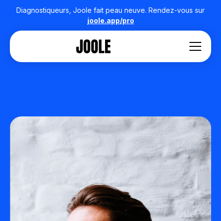
Diagnostiqueurs, Joole fait peau neuve. Rendez-vous sur
joole.app/pro