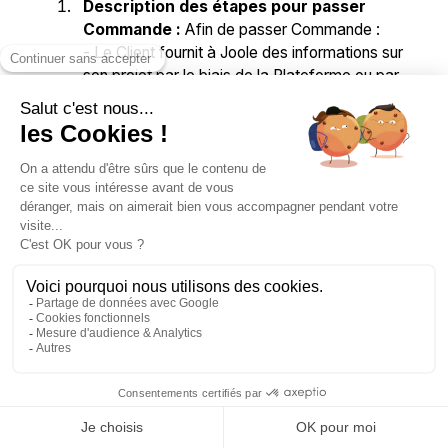
Description des étapes pour passer
Commande :
Afin de passer Commande :
- Le Client fournit à Joole des informations sur
son projet par le biais de la Plateforme ou par
tout autre moyen convenu avec Joole ;
- Joole pourra être amené à échanger avec le
Client afin de préciser sa demande ;
- Joole propose un devis détaillant différentes
offres de diagnostic immobilier possibles selon
les informations fournies par le Client et les
échanges avec le Diagnostiqueur ;
- Une fois le devis accepté par le Client, Joole
confirmera la Commande au Client par email.
Confirmation de commande :
La confirmation de
commande récapitule l’objet et les modalités de la
Prestation. Il vaut preuve de l’engagement de
réalisation de la Prestation par le Diagnostiqueur et de
l’acceptation par le Client des conditions de la