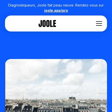
Diagnostiqueurs, Joole fait peau neuve. Rendez-vous sur
joole.app/pro