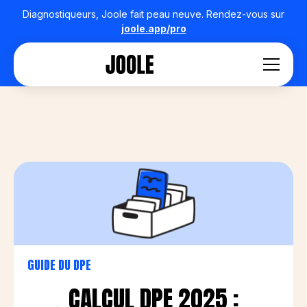
Diagnostiqueurs, Joole fait peau neuve. Rendez-vous sur
joole.app/pro
GUIDE DU DPE
CALCUL DPE 2025 :